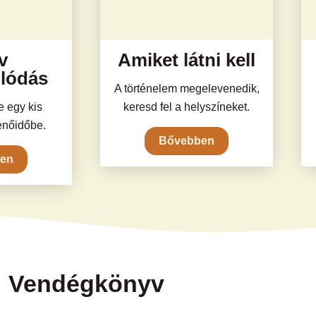
v
Amiket látni kell
lódás
A történelem megelevenedik,
 egy kis
keresd fel a helyszíneket.
enőidőbe.
Bővebben
en
Vendégkönyv