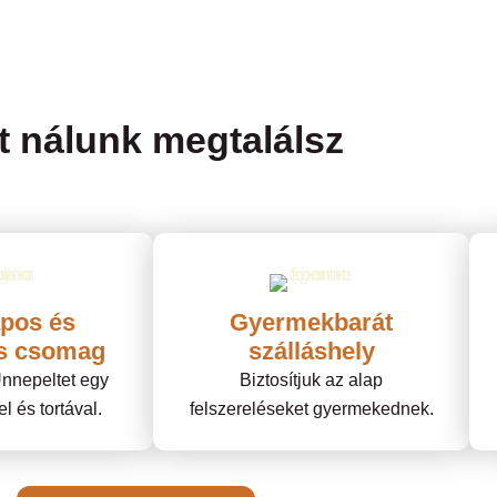
t nálunk megtalálsz
apos és
Gyermekbarát
ós csomag
szálláshely
nnepeltet egy
Biztosítjuk az alap
 és tortával.
felszereléseket gyermekednek.