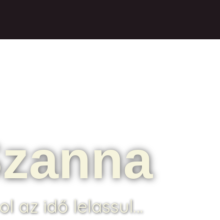
zanna
ol az idő lelassul…