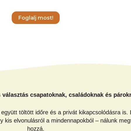
Foglalj most!
s választás csapatoknak, családoknak és párok
együtt töltött időre és a privát kikapcsolódásra is
gy kis elvonulásról a mindennapokból – nálunk megt
hozzá.