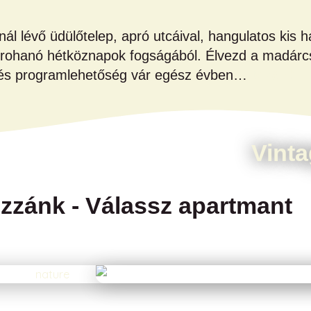
l lévő üdülőtelep, apró utcáival, hangulatos kis há
a rohanó hétköznapok fogságából. Élvezd a madárcs
ó és programlehetőség vár egész évben…
tovább
Vint
zzánk - Válassz apartmant