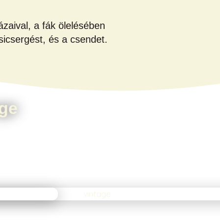
zaival, a fák ölelésében
icsergést, és a csendet.
age