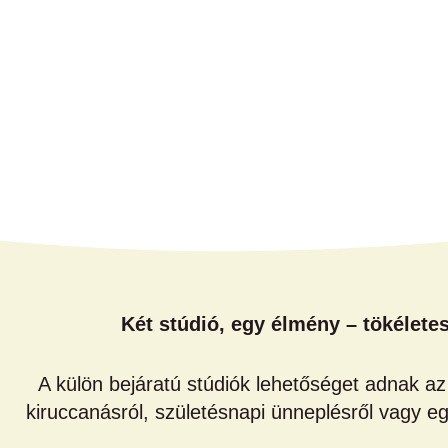
Két stúdió, egy élmény – tökélete
A külön bejáratú stúdiók lehetőséget adnak az 
kiruccanásról, születésnapi ünneplésről vagy e