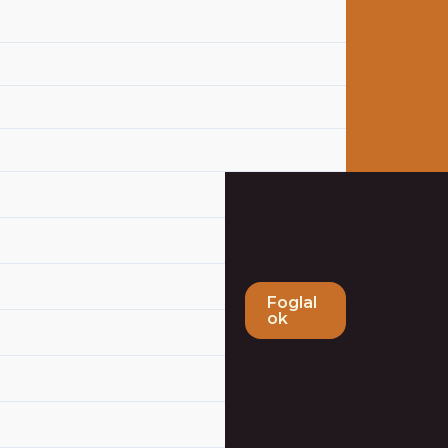
Foglal
ok