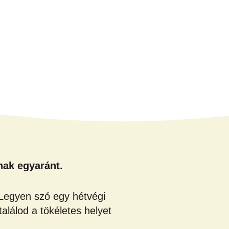
nak egyaránt.
. Legyen szó egy hétvégi
alálod a tökéletes helyet