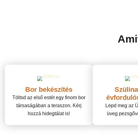
Ami
Bor bekészítés
Szülin
évfordul
Töltsd az első estét egy finom bor
társaságában a teraszon. Kérj
Lepd meg az Ü
hozzá hidegtálat is!
üveg pezsgővel