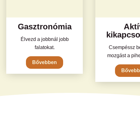
Gasztronómia
Aktí
kikapcso
Élvezd a jobbnál jobb
falatokat.
Csempéssz be
mozgást a pih
Bővebben
Bővebb