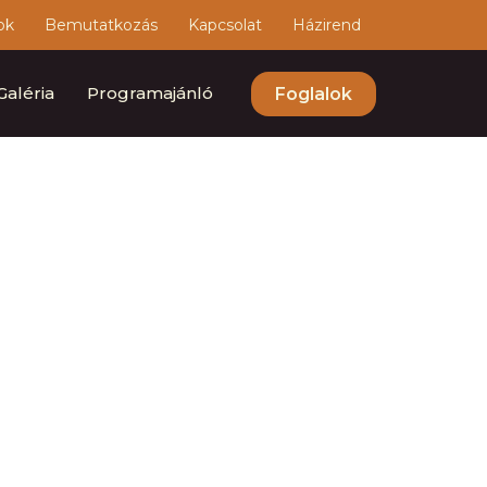
ok
Bemutatkozás
Kapcsolat
Házirend
Galéria
Programajánló
Foglalok