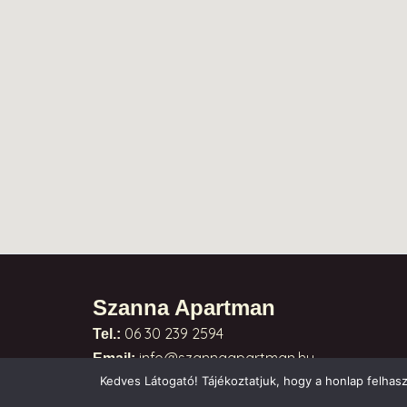
Szanna Apartman
06 30 239 2594
Tel.:
info@szannaapartman.hu
Email:
Kedves Látogató! Tájékoztatjuk, hogy a honlap felhas
Doboz-Szanazug, Kárász utca 11/1.
Cím: