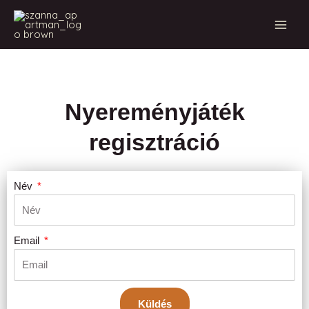
Skip
Mai
to
Men
content
Nyereményjáték
regisztráció
Név
Email
Küldés