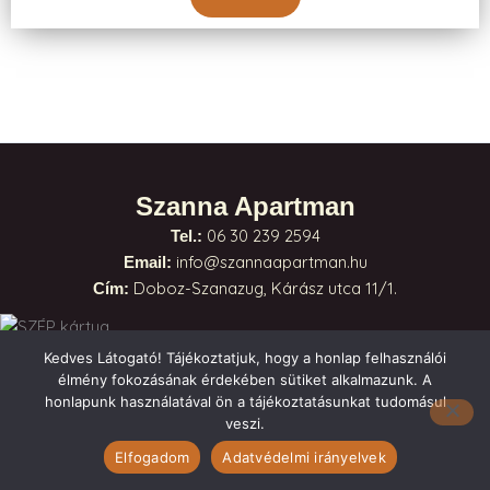
Szanna Apartman
06 30 239 2594
Tel.:
info@szannaapartman.hu
Email:
Doboz-Szanazug, Kárász utca 11/1.
Cím:
Kedves Látogató! Tájékoztatjuk, hogy a honlap felhasználói
Házirend
élmény fokozásának érdekében sütiket alkalmazunk. A
ÁSZF
honlapunk használatával ön a tájékoztatásunkat tudomásul
Adatkezelési tájékoztató
veszi.
Elfogadom
Adatvédelmi irányelvek