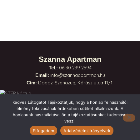
Szanna Apartman
06 30 239 2594
Tel.:
info@szannaapartman.hu
Email:
Doboz-Szanazug, Kárász utca 11/1.
Cím:
Kedves Látogató! Tájékoztatjuk, hogy a honlap felhasználói
Házirend
élmény fokozásának érdekében sütiket alkalmazunk. A
ÁSZF
honlapunk használatával ön a tájékoztatásunkat tudomásul
Adatkezelési tájékoztató
veszi.
Elfogadom
Adatvédelmi irányelvek